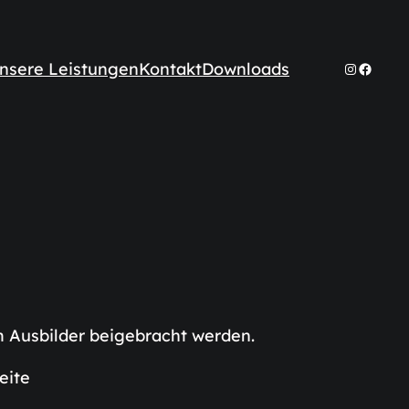
nsere Leistungen
Kontakt
Downloads
Instagr
Faceb
m Ausbilder beigebracht werden.
eite